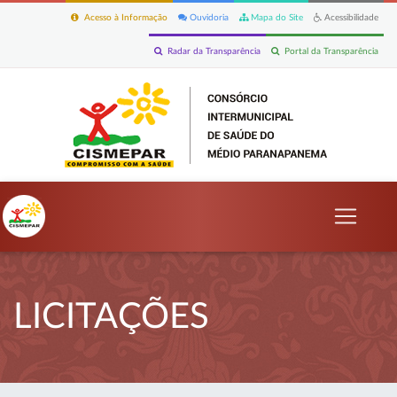
Acesso à Informação
Ouvidoria
Mapa do Site
Acessibilidade
Radar da Transparência
Portal da Transparência
LICITAÇÕES