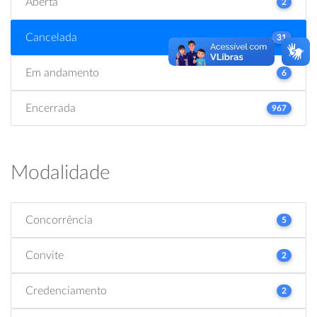
Aberta
2
Cancelada
31
Em andamento
6
Encerrada
967
Modalidade
Concorrência
5
Convite
2
Credenciamento
2