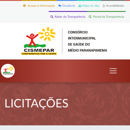
Acesso à Informação
Ouvidoria
Mapa do Site
Acessibilidade
Radar da Transparência
Portal da Transparência
LICITAÇÕES