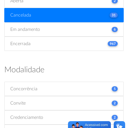
Aberta
2
Cancelada
31
Em andamento
6
Encerrada
967
Modalidade
Concorrência
5
Convite
2
Credenciamento
2