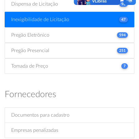
Dispensa de Licitação
98
Inexigibilidade de Licitação
47
Pregão Eletrônico
594
Pregão Presencial
251
Tomada de Preço
7
Fornecedores
Documentos para cadastro
Empresas penalizadas