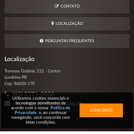
CONTATO
LOCALIZAÇÃO
PERGUNTAS FREQUENTES
Localização
Travessa Goiânia, 152 - Centro
Londrina-PR
Cep: 86020-170
(43) 3371-0800
Utilizamos cookies essenciais e
cismepar@cismepar.org.br
tecnologias semelhantes de
acordo com a nossa
Política de
CONCORDO
Privacidade
e, ao continuar
navegando, você concorda com
estas condições.