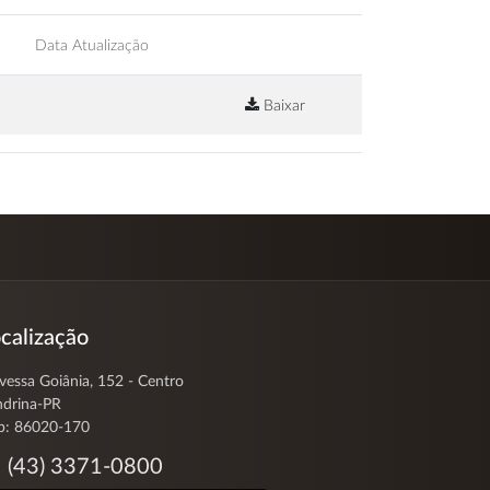
Data Atualização
Baixar
calização
vessa Goiânia, 152 - Centro
ndrina-PR
p: 86020-170
(43) 3371-0800