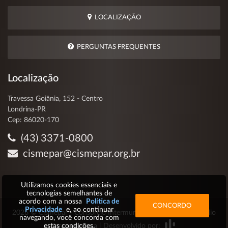
LOCALIZAÇÃO
PERGUNTAS FREQUENTES
Localização
Travessa Goiânia, 152 - Centro
Londrina-PR
Cep: 86020-170
(43) 3371-0800
cismepar@cismepar.org.br
Utilizamos cookies essenciais e
tecnologias semelhantes de
acordo com a nossa
Política de
CONCORDO
Privacidade
e, ao continuar
2026 © Cismepar - Consórcio Intermunicipal de Saúde do Médio
navegando, você concorda com
Paranapanema | Desenvolvido por:
estas condições.