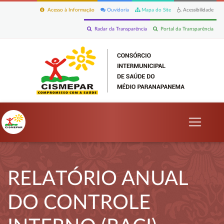
Acesso à Informação
Ouvidoria
Mapa do Site
Acessibilidade
Radar da Transparência
Portal da Transparência
RELATÓRIO ANUAL
DO CONTROLE