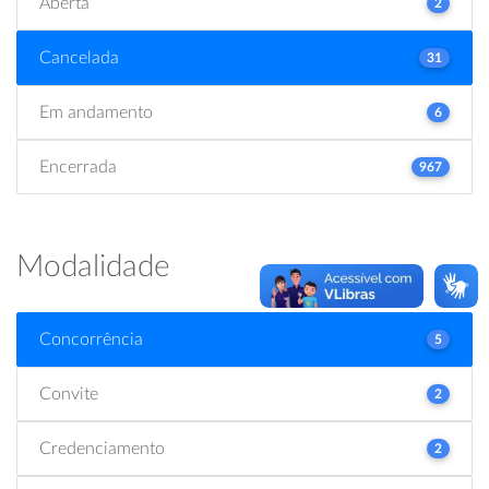
Aberta
2
Cancelada
31
Em andamento
6
Encerrada
967
Modalidade
Concorrência
5
Convite
2
Credenciamento
2