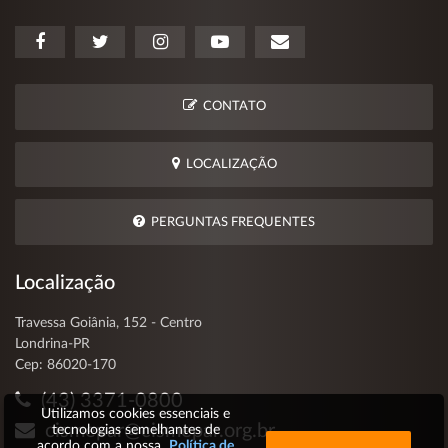
CONTATO
LOCALIZAÇÃO
PERGUNTAS FREQUENTES
Localização
Travessa Goiânia, 152 - Centro
Londrina-PR
Cep: 86020-170
(43) 3371-0800
Utilizamos cookies essenciais e
cismepar@cismepar.org.br
tecnologias semelhantes de
acordo com a nossa
Política de