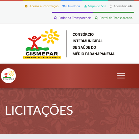
Acesso à Informação
Ouvidoria
Mapa do Site
Acessibilidade
Radar da Transparência
Portal da Transparência
LICITAÇÕES