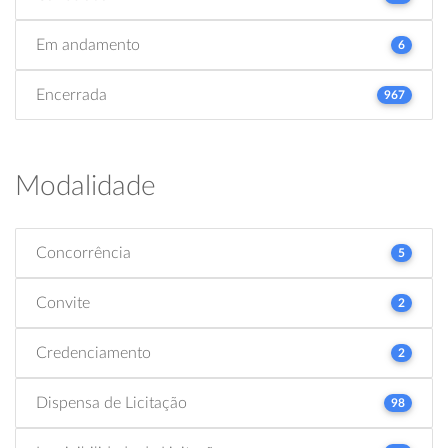
Em andamento
6
Encerrada
967
Modalidade
Concorrência
5
Convite
2
Credenciamento
2
Dispensa de Licitação
98