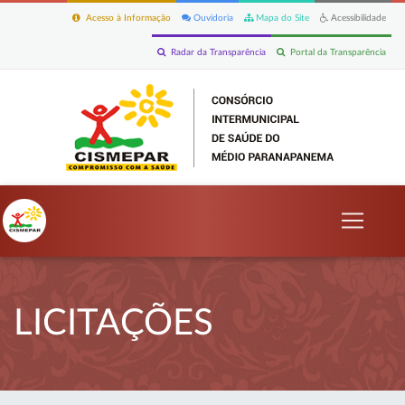
Acesso à Informação
Ouvidoria
Mapa do Site
Acessibilidade
Radar da Transparência
Portal da Transparência
LICITAÇÕES