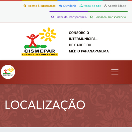
Acesso à Informação
Ouvidoria
Mapa do Site
Acessibilidade
Radar da Transparência
Portal da Transparência
LOCALIZAÇÃO