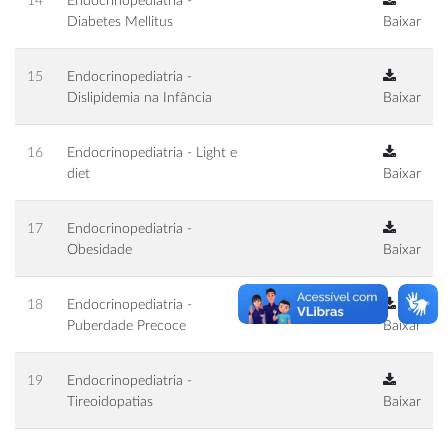
14
Endocrinopediatria -
Diabetes Mellitus
Baixar
15
Endocrinopediatria -
Dislipidemia na Infância
Baixar
16
Endocrinopediatria - Light e
diet
Baixar
17
Endocrinopediatria -
Obesidade
Baixar
18
Endocrinopediatria -
Puberdade Precoce
Baixar
19
Endocrinopediatria -
Tireoidopatias
Baixar