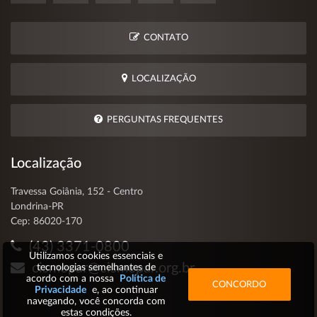
CONTATO
LOCALIZAÇÃO
PERGUNTAS FREQUENTES
Localização
Travessa Goiânia, 152 - Centro
Londrina-PR
Cep: 86020-170
(43) 3371-0800
Utilizamos cookies essenciais e
cismepar@cismepar.org.br
tecnologias semelhantes de
acordo com a nossa
Política de
CONCORDO
Privacidade
e, ao continuar
navegando, você concorda com
estas condições.