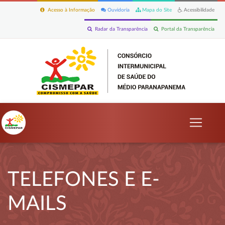
Acesso à Informação
Ouvidoria
Mapa do Site
Acessibilidade
Radar da Transparência
Portal da Transparência
TELEFONES E E-
MAILS