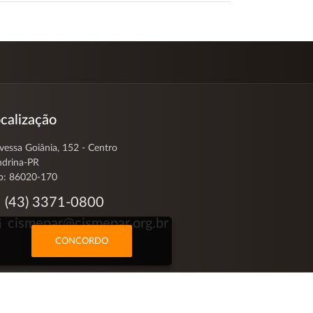
calização
vessa Goiânia, 152 - Centro
ndrina-PR
p: 86020-170
(43) 3371-0800
cismepar@cismepar.org.br
CONCORDO
olvido por: