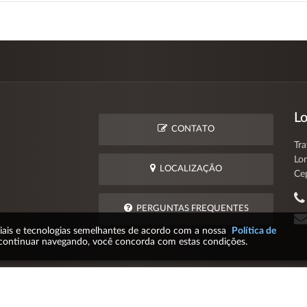
Lo
CONTATO
Tra
Lo
LOCALIZAÇÃO
Ce
PERGUNTAS FREQUENTES
ciais e tecnologias semelhantes de acordo com a nossa
Política de
continuar navegando, você concorda com estas condições.
 - Consórcio Intermunicipal de Saúde do Médio Paranapanema | Desenv