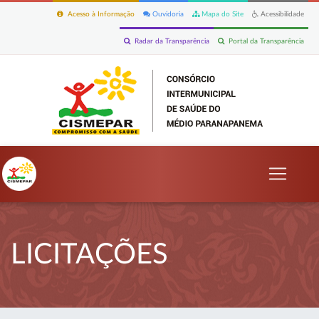
Acesso à Informação
Ouvidoria
Mapa do Site
Acessibilidade
Radar da Transparência
Portal da Transparência
LICITAÇÕES