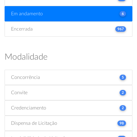
Em andamento
6
Encerrada
967
Modalidade
Concorrência
5
Convite
2
Credenciamento
2
Dispensa de Licitação
98