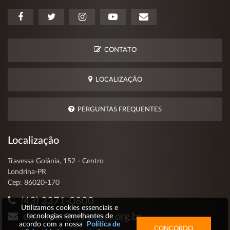
CONTATO
LOCALIZAÇÃO
PERGUNTAS FREQUENTES
Localização
Travessa Goiânia, 152 - Centro
Londrina-PR
Cep: 86020-170
(43) 3371-0800
Utilizamos cookies essenciais e
cismepar@cismepar.org.br
tecnologias semelhantes de
acordo com a nossa
Política de
CONCORDO