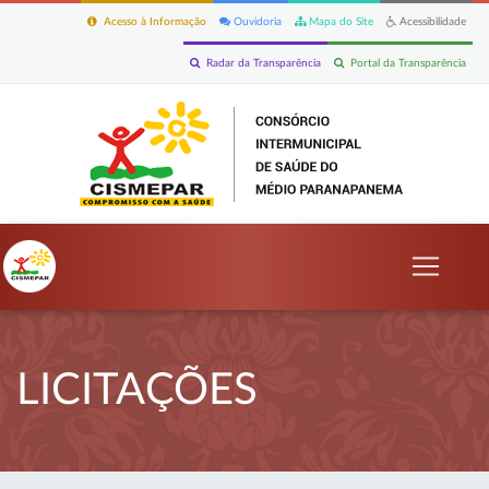
Acesso à Informação
Ouvidoria
Mapa do Site
Acessibilidade
Radar da Transparência
Portal da Transparência
LICITAÇÕES