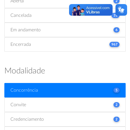
Aberta
2
Cancelada
31
Em andamento
6
Encerrada
967
Modalidade
Concorrência
5
Convite
2
Credenciamento
2