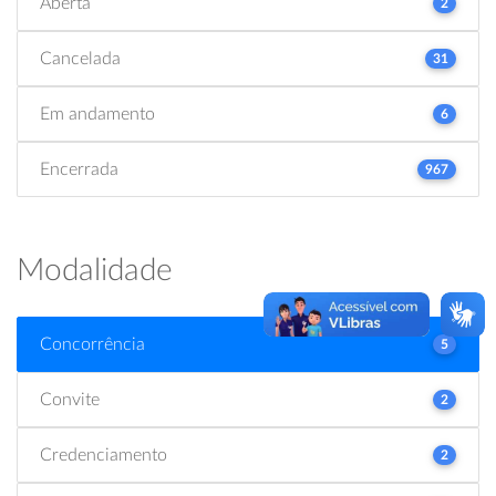
Aberta
2
Cancelada
31
Em andamento
6
Encerrada
967
Modalidade
Concorrência
5
Convite
2
Credenciamento
2