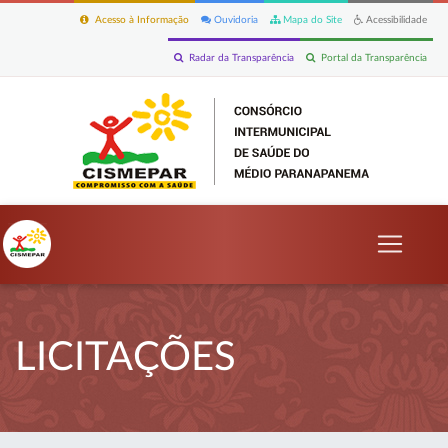
Acesso à Informação
Ouvidoria
Mapa do Site
Acessibilidade
Radar da Transparência
Portal da Transparência
LICITAÇÕES