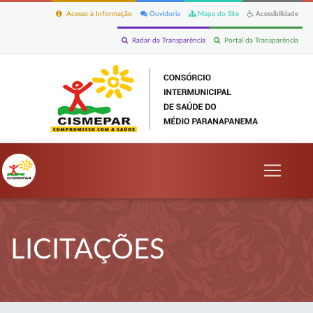
Acesso à Informação
Ouvidoria
Mapa do Site
Acessibilidade
Radar da Transparência
Portal da Transparência
LICITAÇÕES