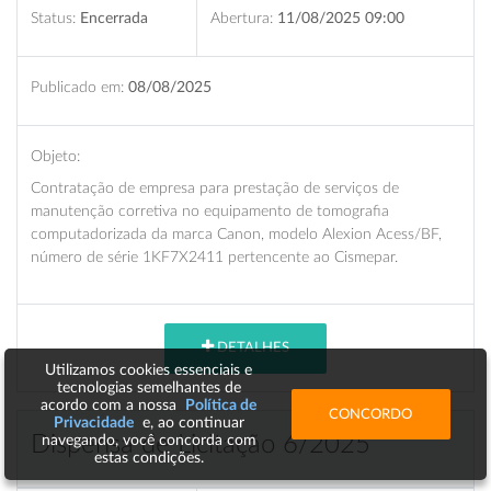
Status:
Encerrada
Abertura:
11/08/2025 09:00
Publicado em:
08/08/2025
Objeto:
Contratação de empresa para prestação de serviços de
manutenção corretiva no equipamento de tomografia
computadorizada da marca Canon, modelo Alexion Acess/BF,
número de série 1KF7X2411 pertencente ao Cismepar.
DETALHES
Utilizamos cookies essenciais e
tecnologias semelhantes de
acordo com a nossa
Política de
CONCORDO
Privacidade
e, ao continuar
Dispensa de Licitação 6/2025
navegando, você concorda com
estas condições.