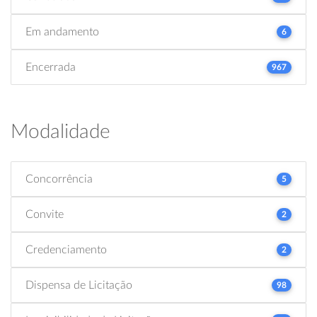
Em andamento
6
Encerrada
967
Modalidade
Concorrência
5
Convite
2
Credenciamento
2
Dispensa de Licitação
98