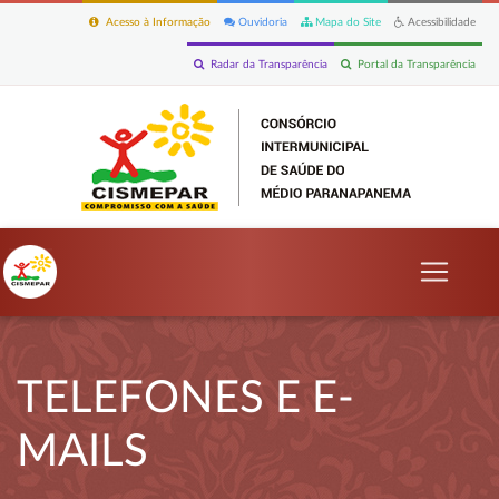
Acesso à Informação
Ouvidoria
Mapa do Site
Acessibilidade
Radar da Transparência
Portal da Transparência
TELEFONES E E-
MAILS