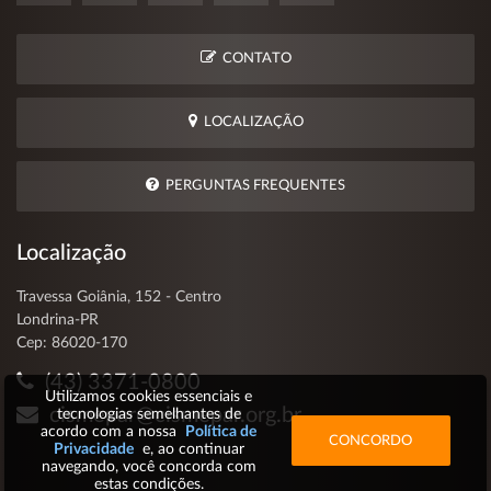
CONTATO
LOCALIZAÇÃO
PERGUNTAS FREQUENTES
Localização
Travessa Goiânia, 152 - Centro
Londrina-PR
Cep: 86020-170
(43) 3371-0800
Utilizamos cookies essenciais e
cismepar@cismepar.org.br
tecnologias semelhantes de
acordo com a nossa
Política de
CONCORDO
Privacidade
e, ao continuar
navegando, você concorda com
estas condições.