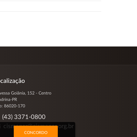
calização
vessa Goiânia, 152 - Centro
ndrina-PR
p: 86020-170
(43) 3371-0800
cismepar@cismepar.org.br
CONCORDO