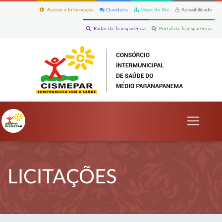
Acesso à Informação
Ouvidoria
Mapa do Site
Acessibilidade
Radar da Transparência
Portal da Transparência
LICITAÇÕES