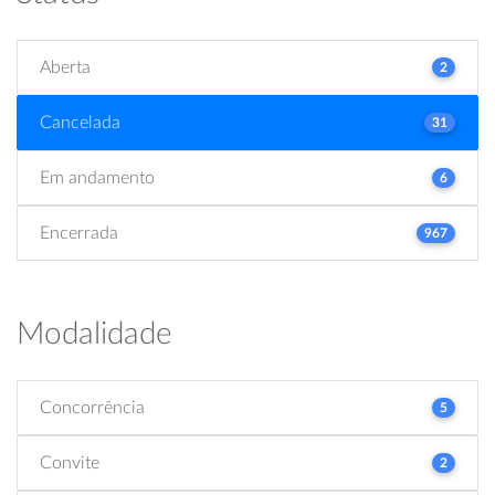
Aberta
2
Cancelada
31
Em andamento
6
Encerrada
967
Modalidade
Concorrência
5
Convite
2