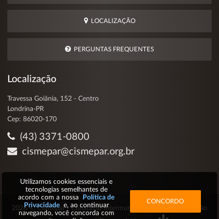
LOCALIZAÇÃO
PERGUNTAS FREQUENTES
Localização
Travessa Goiânia, 152 - Centro
Londrina-PR
Cep: 86020-170
(43) 3371-0800
cismepar@cismepar.org.br
Utilizamos cookies essenciais e
tecnologias semelhantes de
acordo com a nossa
Política de
CONCORDO
Privacidade
e, ao continuar
2026 © Cismepar - Consórcio Intermunicipal de Saúde do Médio
navegando, você concorda com