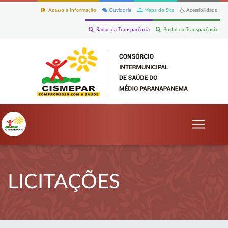
Acesso à Informação
Ouvidoria
Mapa do Site
Acessibilidade
Radar da Transparência
Portal da Transparência
LICITAÇÕES