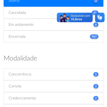
Aberta
2
Cancelada
31
Em andamento
6
Encerrada
967
Modalidade
Concorrência
5
Convite
2
Credenciamento
2