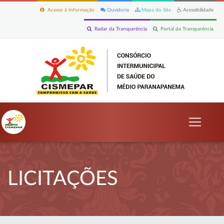
Acesso à Informação
Ouvidoria
Mapa do Site
Acessibilidade
Radar da Transparência
Portal da Transparência
LICITAÇÕES