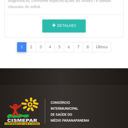
diagnósticas, conforme especificações do Anexo I e demais
cláusulas do edital.
DETALHES
1
2
3
4
5
6
7
8
Última