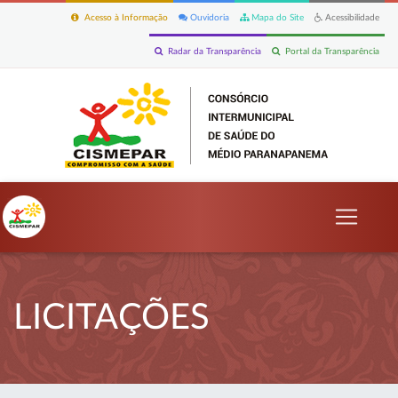
Acesso à Informação
Ouvidoria
Mapa do Site
Acessibilidade
Radar da Transparência
Portal da Transparência
LICITAÇÕES