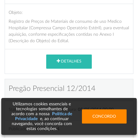
Objeto:
Registro de Preços de Materiais de consumo de uso Medico
Hospitalar (Compressa Campo Operatório Estéril), para eventual
aquisição, conforme especificações contidas no Anexo I
(Descrição do Objeto) do Edital.
DETALHES
Pregão Presencial 12/2014
Utilizamos cookies essenciais e
tecnologias semelhantes de
Status:
Encerrada
Abertura:
05/05/2014 00:00
acordo com a nossa
Política de
CONCORDO
Privacidade
e, ao continuar
navegando, você concorda com
Publicado em:
03/04/2014
estas condições.