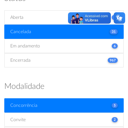
Aberta
2
Cancelada
31
Em andamento
6
Encerrada
967
Modalidade
Concorrência
5
Convite
2