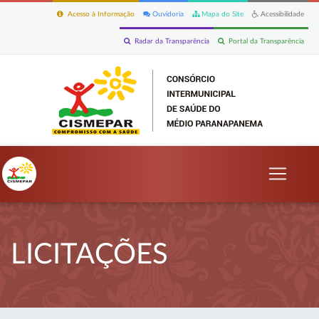
Acesso à Informação
Ouvidoria
Mapa do Site
Acessibilidade
Radar da Transparência
Portal da Transparência
LICITAÇÕES