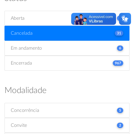
Aberta
2
Cancelada
31
Em andamento
6
Encerrada
967
Modalidade
Concorrência
5
Convite
2