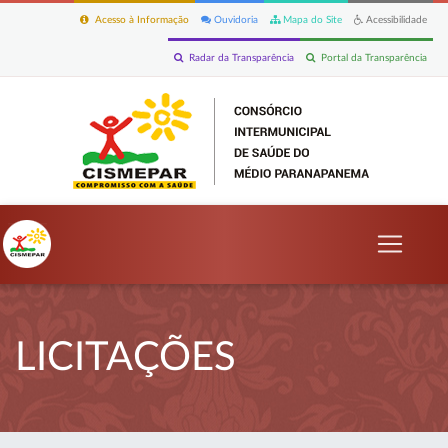
Acesso à Informação
Ouvidoria
Mapa do Site
Acessibilidade
Radar da Transparência
Portal da Transparência
LICITAÇÕES