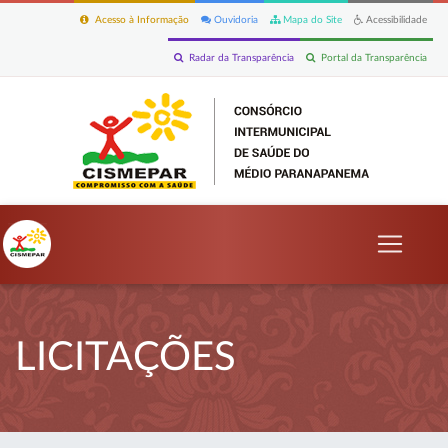
Acesso à Informação
Ouvidoria
Mapa do Site
Acessibilidade
Radar da Transparência
Portal da Transparência
LICITAÇÕES