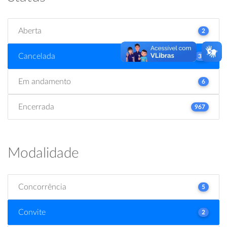
Aberta
2
Cancelada
31
Em andamento
6
Encerrada
967
Modalidade
Concorrência
5
Convite
2