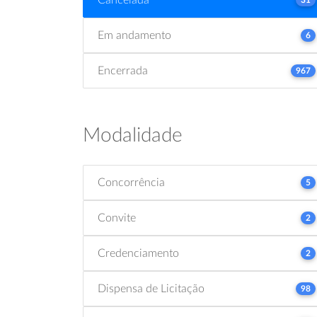
Em andamento
6
Encerrada
967
Modalidade
Concorrência
5
Convite
2
Credenciamento
2
Dispensa de Licitação
98