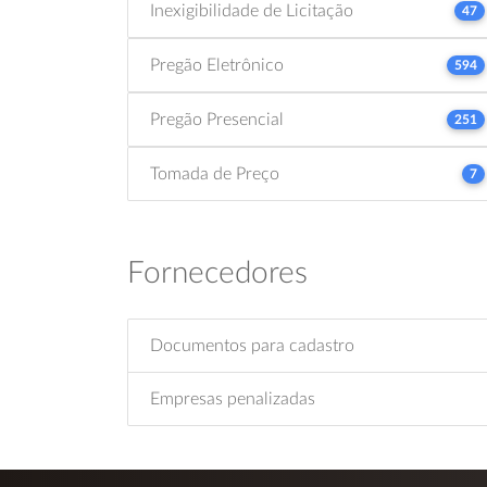
Inexigibilidade de Licitação
47
Pregão Eletrônico
594
Pregão Presencial
251
Tomada de Preço
7
Fornecedores
Documentos para cadastro
Empresas penalizadas