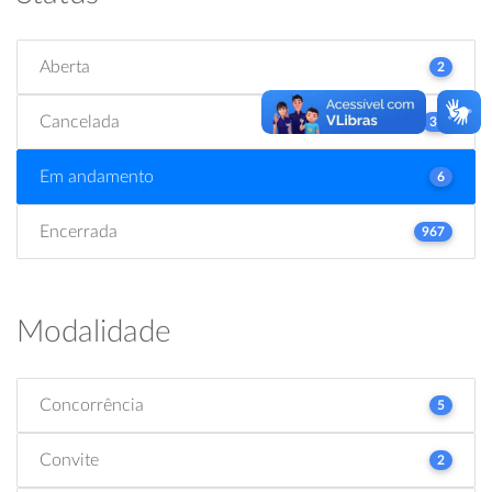
Aberta
2
Cancelada
31
Em andamento
6
Encerrada
967
Modalidade
Concorrência
5
Convite
2