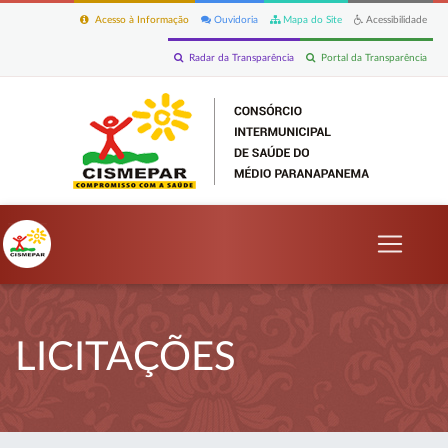
Acesso à Informação
Ouvidoria
Mapa do Site
Acessibilidade
Radar da Transparência
Portal da Transparência
LICITAÇÕES