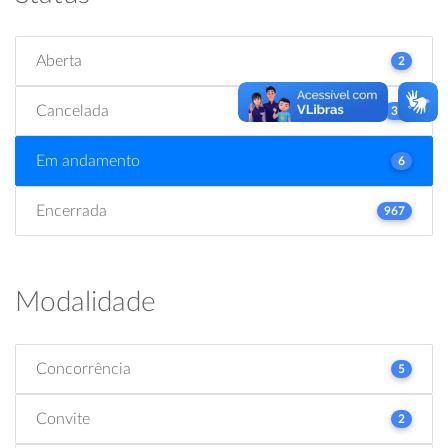
Aberta
2
Cancelada
31
Em andamento
6
Encerrada
967
Modalidade
Concorrência
5
Convite
2