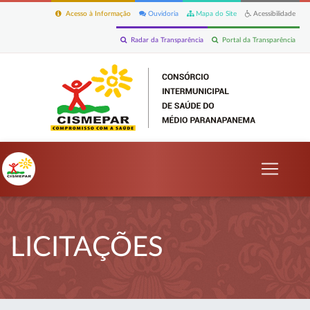
Acesso à Informação
Ouvidoria
Mapa do Site
Acessibilidade
Radar da Transparência
Portal da Transparência
LICITAÇÕES