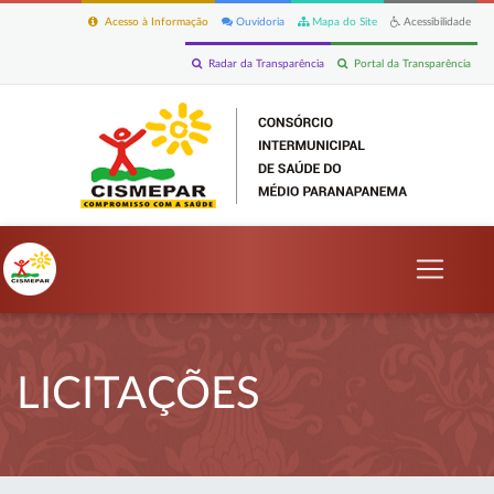
Acesso à Informação
Ouvidoria
Mapa do Site
Acessibilidade
Radar da Transparência
Portal da Transparência
LICITAÇÕES