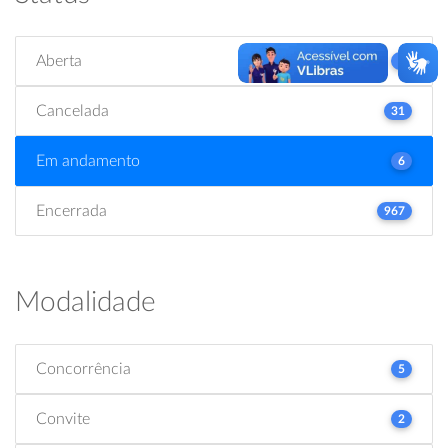
Aberta
2
Cancelada
31
Em andamento
6
Encerrada
967
Modalidade
Concorrência
5
Convite
2