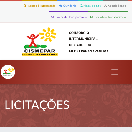
Acesso à Informação
Ouvidoria
Mapa do Site
Acessibilidade
Radar da Transparência
Portal da Transparência
LICITAÇÕES