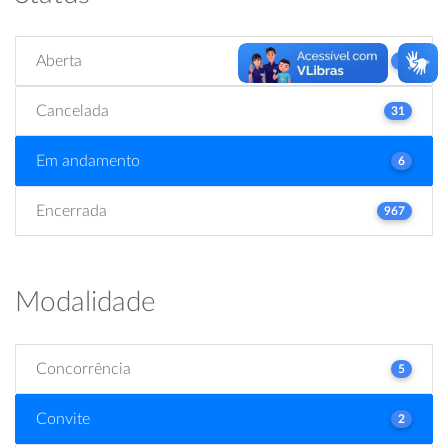
Aberta
2
Cancelada
31
Em andamento
6
Encerrada
967
Modalidade
Concorrência
5
Convite
2