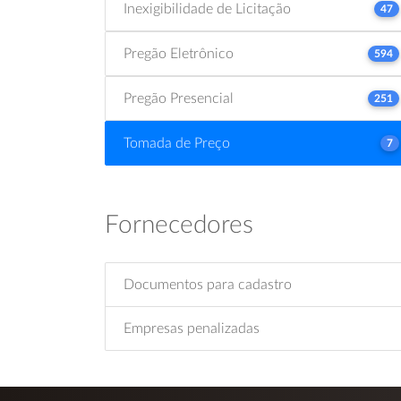
Inexigibilidade de Licitação
47
Pregão Eletrônico
594
Pregão Presencial
251
Tomada de Preço
7
Fornecedores
Documentos para cadastro
Empresas penalizadas