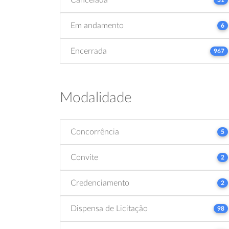
Em andamento
6
Encerrada
967
Modalidade
Concorrência
5
Convite
2
Credenciamento
2
Dispensa de Licitação
98