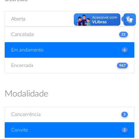
Aberta
2
Cancelada
31
Em andamento
6
Encerrada
967
Modalidade
Concorrência
5
Convite
2