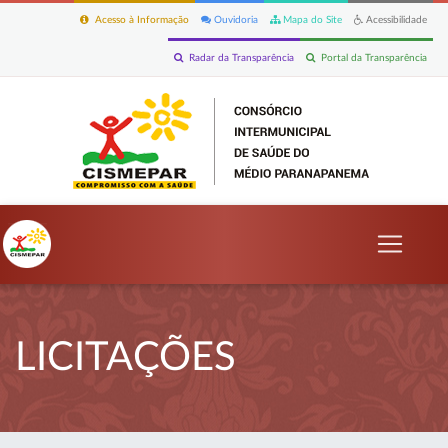
Acesso à Informação
Ouvidoria
Mapa do Site
Acessibilidade
Radar da Transparência
Portal da Transparência
LICITAÇÕES